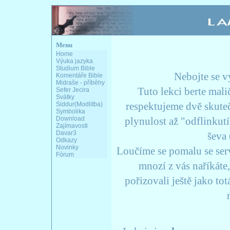
Menu
Home
Výuka jazyka
Studium Bible
Nebojte se vý
Komentáře Bible
Midraše - příběhy
Tuto lekci berte mal
Sefer Jecira
Svátky
respektujeme dvě skutečn
Siddur(Modlitba)
Symbolika
Download
plynulost až "odflinkutí
Zajímavosti
Davar3
ševa 
Odkazy
Novinky
Loučíme se pomalu se ser
Fórum
mnozí z vás naříkáte,
pořizovali ještě jako tot