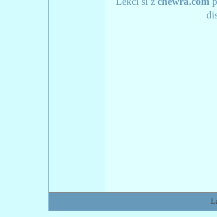
Lekci si z
chewra.com
p
di
L