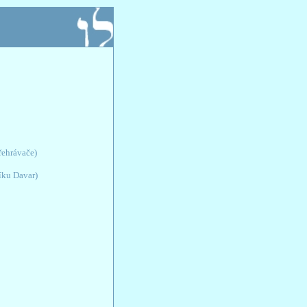
přehrávače)
íku Davar)