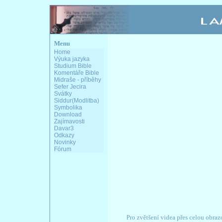
Menu
Home
Výuka jazyka
Studium Bible
Komentáře Bible
Midraše - příběhy
Sefer Jecira
Svátky
Siddur(Modlitba)
Symbolika
Download
Zajímavosti
Davar3
Odkazy
Novinky
Fórum
Pro zvětšení videa přes celou obraz